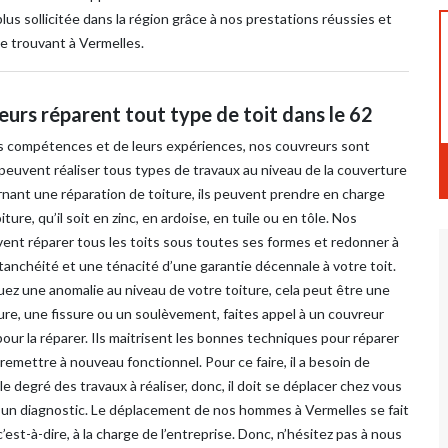
us sollicitée dans la région grâce à nos prestations réussies et
e trouvant à Vermelles.
urs réparent tout type de toit dans le 62
rs compétences et de leurs expériences, nos couvreurs sont
peuvent réaliser tous types de travaux au niveau de la couverture
rnant une réparation de toiture, ils peuvent prendre en charge
ture, qu’il soit en zinc, en ardoise, en tuile ou en tôle. Nos
ent réparer tous les toits sous toutes ses formes et redonner à
anchéité et une ténacité d’une garantie décennale à votre toit.
ez une anomalie au niveau de votre toiture, cela peut être une
ure, une fissure ou un soulèvement, faites appel à un couvreur
our la réparer. Ils maitrisent les bonnes techniques pour réparer
e remettre à nouveau fonctionnel. Pour ce faire, il a besoin de
 le degré des travaux à réaliser, donc, il doit se déplacer chez vous
 un diagnostic. Le déplacement de nos hommes à Vermelles se fait
’est-à-dire, à la charge de l’entreprise. Donc, n’hésitez pas à nous