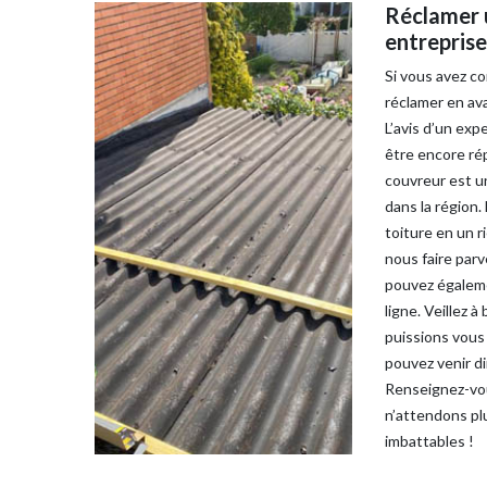
Réclamer u
entreprise
Si vous avez co
réclamer en av
L’avis d’un exp
être encore rép
couvreur est u
dans la région.
toiture en un 
nous faire par
pouvez égalemen
ligne. Veillez 
puissions vous
pouvez venir d
Renseignez-vou
n’attendons plu
imbattables !