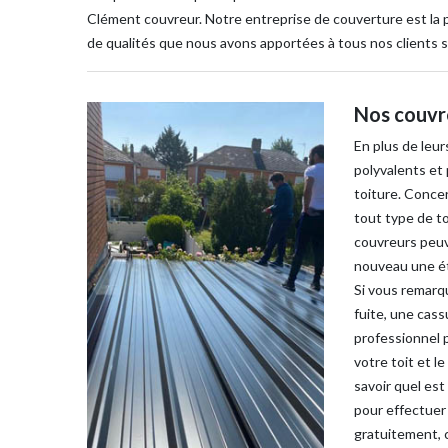
Clément couvreur. Notre entreprise de couverture est la pl
de qualités que nous avons apportées à tous nos clients s
Nos couvre
En plus de leu
polyvalents et 
toiture. Conce
tout type de toi
couvreurs peuv
nouveau une ét
Si vous remarqu
fuite, une cass
professionnel p
votre toit et l
savoir quel est
pour effectuer
gratuitement, c