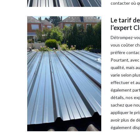
contacter où q
Le tarif d
l’expert 
Détrompez-vous
vous coûter che
préfère contact
Pourtant, avec 
qualité, mais a
varie selon plu
effectuer et aus
également part
détails, nos ex
sachez que nous
appliquer le pr
avoir plus de d
également dispo